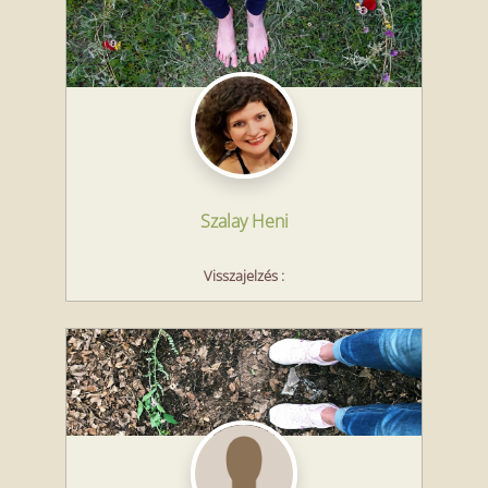
Szalay Heni
Visszajelzés
: