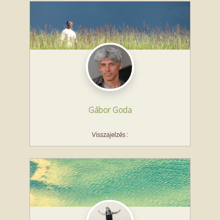
Gábor Goda
Visszajelzés
: