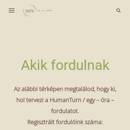
Skip
open
Fordulat a világ körül
to
Human Turn
search
content
form
Akik fordulnak
Az alábbi térképen megtalálod, hogy ki,
hol tervezi a HumanTurn / egy – óra –
fordulatot.
Regisztrált fordulóink száma: