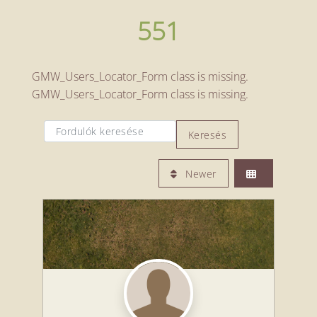
551
GMW_Users_Locator_Form class is missing.
GMW_Users_Locator_Form class is missing.
Fordulók keresése
Fordulók keresése
Keresés
Newer