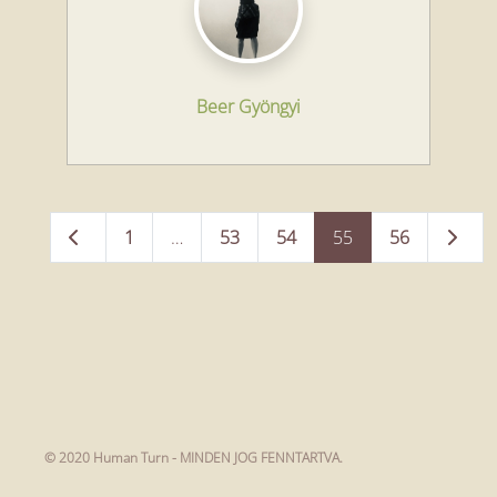
Beer Gyöngyi
Posts
Newer posts
Older 
1
…
53
54
55
56
navigation
© 2020 Human Turn - MINDEN JOG FENNTARTVA.