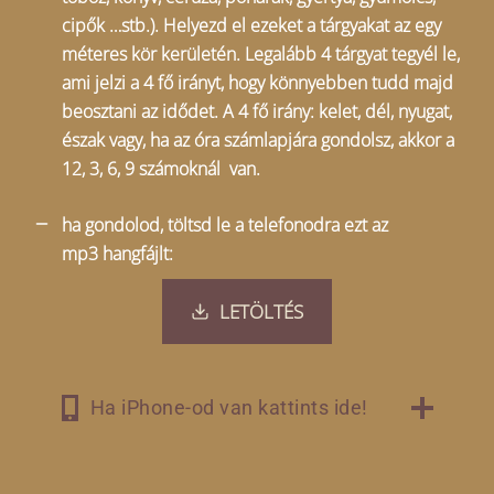
cipők …stb.). Helyezd el ezeket a tárgyakat az egy
méteres kör kerületén. Legalább 4 tárgyat tegyél le,
ami jelzi a 4 fő irányt, hogy könnyebben tudd majd
beosztani az idődet. A 4 fő irány: kelet, dél, nyugat,
észak vagy, ha az óra számlapjára gondolsz, akkor a
12, 3, 6, 9 számoknál van.
ha gondolod, töltsd le a telefonodra ezt az
mp3 hangfájlt:
LETÖLTÉS
Ha iPhone-od van kattints ide!