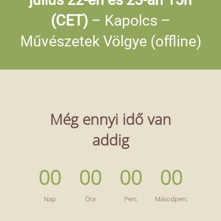
(CET)
– Kapolcs –
Művészetek Völgye (offline)
Még ennyi idő van
addig
00
00
00
00
Nap
Óra
Perc
Másodperc