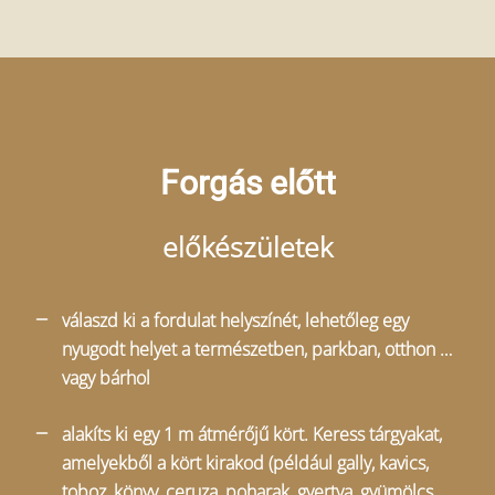
Forgás előtt
előkészületek
válaszd ki a fordulat helyszínét, lehetőleg egy
nyugodt helyet a természetben, parkban, otthon …
vagy bárhol
alakíts ki egy 1 m átmérőjű kört. Keress tárgyakat,
amelyekből a kört kirakod (például gally, kavics,
toboz, könyv, ceruza, poharak, gyertya, gyümölcs,