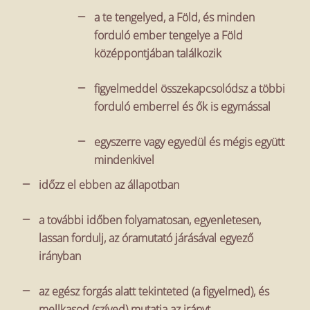
a te tengelyed, a Föld, és minden
forduló ember tengelye a Föld
középpontjában találkozik
figyelmeddel összekapcsolódsz a többi
forduló emberrel és ők is egymással
egyszerre vagy egyedül és mégis együtt
mindenkivel
időzz el ebben az állapotban
a további időben folyamatosan, egyenletesen,
lassan fordulj, az óramutató járásával egyező
irányban
az egész forgás alatt tekinteted (a figyelmed), és
mellkasod (szíved) mutatja az irányt