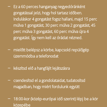
Ez a 60 perces hanganyag negyedóránként
gongatással jelzi, hogy hol tartasz időben.
Induláskor 4 gongatást fogsz hallani, majd 15 perc
múlva 1 gongatást, 30 perc múlva 2 gongatást, 45
perc múlva 3 gongatást, 60 perc múlva újra 4
gongatást. Így nem kell az órádat nézned.
mielőtt belépsz a körbe, kapcsold repülőgép
üzemmódba a telefonodat
készítsd elő a hangfájlt lejátszásra
csendesítsd el a gondolataidat, tudatosítsd
magadban, hogy miért fordulunk együtt
18:00-kor (közép-európai idő szerint) lépj be a kör
közepébe