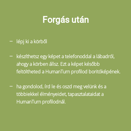
Forgás után
lépj ki a körből
készíthetsz egy képet a telefonoddal a lábadról,
ahogy a körben állsz. Ezt a képet később
feltöltheted a HumanTurn profilod boritóképének.
ha gondolod, írd le és oszd meg velünk és a
többiekkel élményeidet, tapasztalataidat a
HumanTurn profilodnál.