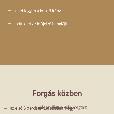
kelet legyen a kezdő irány
indítsd el az időjelző hangfájlt
Forgás közben
a Földön állsz, a Föld megtart
az első 5 percben tudatosítsd, hogy