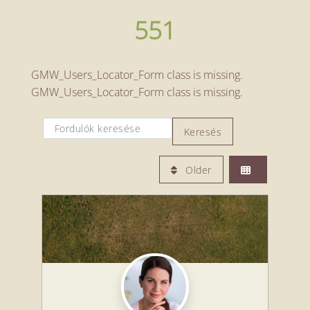
551
GMW_Users_Locator_Form class is missing.
GMW_Users_Locator_Form class is missing.
Fordulók keresése
Fordulók keresése
Keresés
Older