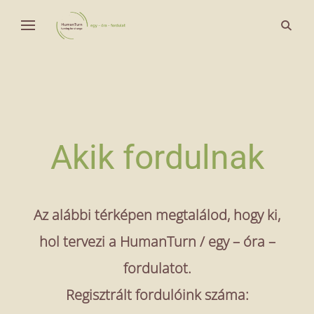
Skip
open
Fordulat a világ körül
to
Human Turn
search
content
form
Akik fordulnak
Az alábbi térképen megtalálod, hogy ki,
hol tervezi a HumanTurn / egy – óra –
fordulatot.
Regisztrált fordulóink száma: