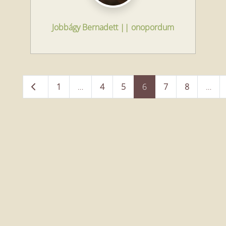
Jobbágy Bernadett || onopordum
Posts
Newer posts
1
…
4
5
6
7
8
…
navigation