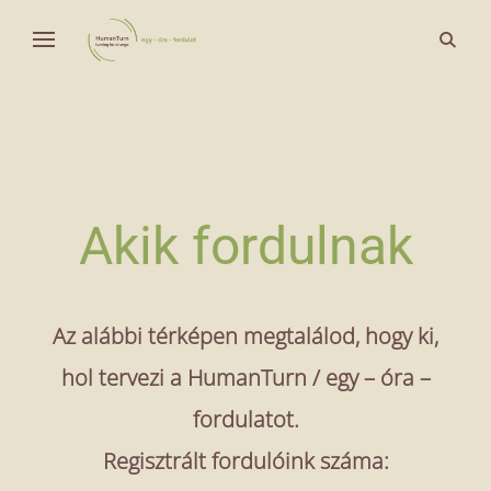
Skip
open
Fordulat a világ körül
to
Human Turn
search
content
form
Akik fordulnak
Az alábbi térképen megtalálod, hogy ki,
hol tervezi a HumanTurn / egy – óra –
fordulatot.
Regisztrált fordulóink száma: