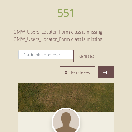
551
GMW_Users_Locator_Form class is missing.
GMW_Users_Locator_Form class is missing.
Fordulók keresése
Fordulók keresése
Keresés
Rendezés