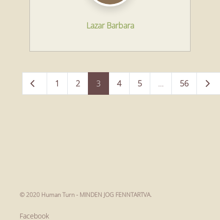
Lazar Barbara
Posts
Newer posts
Olde
1
2
3
4
5
…
56
navigation
© 2020 Human Turn - MINDEN JOG FENNTARTVA.
Facebook