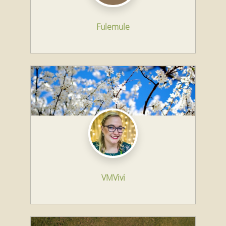
Fulemule
VMVivi