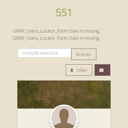
551
GMW_Users_Locator_Form class is missing.
GMW_Users_Locator_Form class is missing.
Fordulók keresése
Fordulók keresése
Keresés
Older