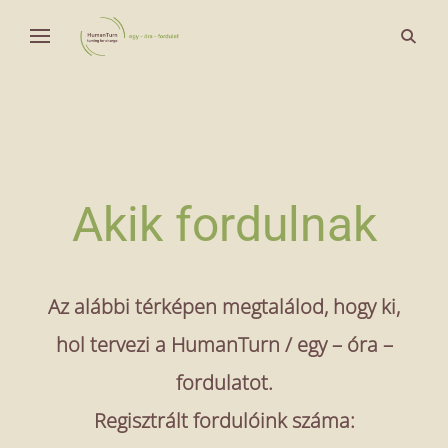
Skip
open
Fordulat a világ körül
to
Human Turn
search
content
form
Akik fordulnak
Az alábbi térképen megtalálod, hogy ki,
hol tervezi a HumanTurn / egy – óra –
fordulatot.
Regisztrált fordulóink száma: